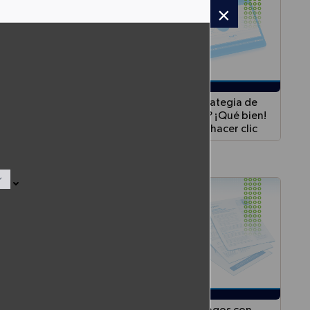
×
ización
¿Estás seguro de que tu estrategia de
ión en
gestión de fraude funciona? ¡Qué bien!
ciero
Porque tu usuario acaba de hacer clic
Este webinar explora los desafíos actuales
del fraude digital en el sector financiero,
particularmente cómo los criminales han
evolucionado de atacar sistemas técnicos a
manipular usuarios mediante ingeniería
social. Darwin Castañeda modera una
conversación entre Rodrigo Durán de Banco
Agrícola El Salvador y Manuel Giraldo de
Upguard, quienes analizan el balance entre
seguridad y experiencia del usuario en
canales digitales.