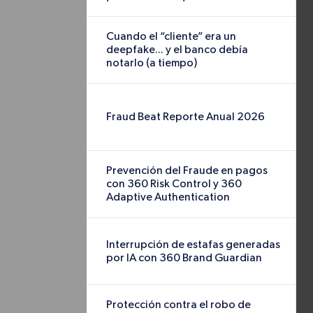
Cuando el “clie
el banco debía n
Los deepfakes y la 
redefiniendo el 
el sector financie
expertos en fraud
Colombia y Argen
ciberdelincuente
accesibles para ev
autenticación biom
clientes. Descubra
ya no es suficient
multicapa —anális
autenticación ada
necesarias para p
Interrupción de
IA con 360 Bran
Detección, interr
fraude impulsado p