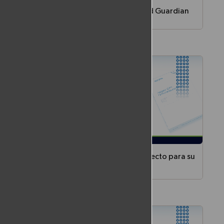
Visión general de 360 Brand Guardian
e MFA sin
Proteja su marca con 360 Brand Guardian:
iva, APIs
detección de phishing, monitoreo de Dark
al contra
Web y eliminación rápida de amenazas para
mantener la confianza del cliente.
rmacion
Autenticadores-elija lo correcto para su
negocio