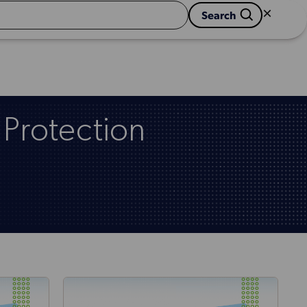
×

                        Search 
 Protection