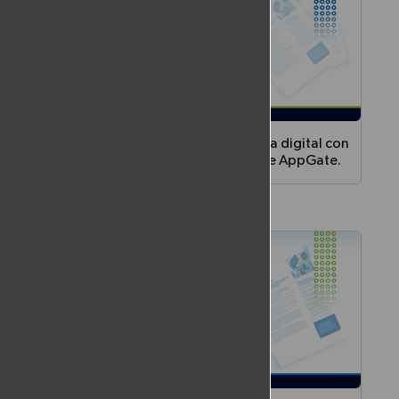
va Era de
Bancamiga protege su banca digital con
las soluciones 360 fraude de AppGate.
raude
Una institución financiera líder se asoció con
a
AppGate para reforzar la seguridad, mitigar
el riesgo de fraude y garantizar el
cumplimiento de la normativa.