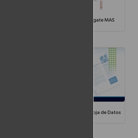
Resumen de la solución Appgate MAS
de Datos
Appgate Email Protection Hoja de Datos