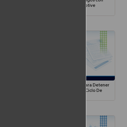
Prevención del Fraude en pagos con
360 Risk Control y 360 Adaptive
Authentication
l: De la
Detención del fraude en pagos en tiempo
obro de
real: transferencias bancarias, tarjetas y
transferencias internas
entidad y
Una Plataforma Unificada Para Detener
60 Risk
El Fraude Digital En Todo El Ciclo De
ication
Ataque
o de
Protegiendo marcas, identidades, pagos y
acciones
clientes frente a fraudes externos,
impulsadospor IA y basados en la identidad