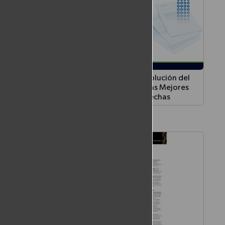
liza
Faces of Fraud 2023 - La Evolución del
para
Fraude en Línea en 2023 y las Mejores
fraude
Prácticas para Cerrar las Brechas
ctual de
ancaria