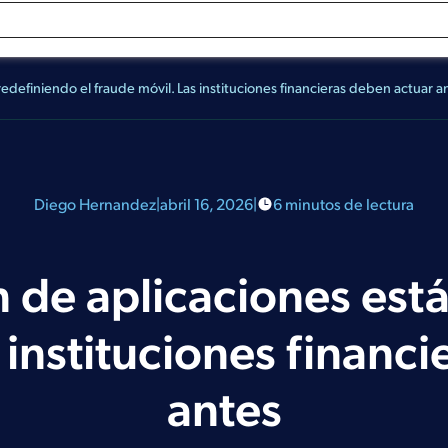
Solicitar una Demo
edefiniendo el fraude móvil. Las instituciones financieras deben actuar a
Diego Hernandez
|
abril 16, 2026
|
6 minutos de lectura
 de aplicaciones está
 instituciones financ
antes