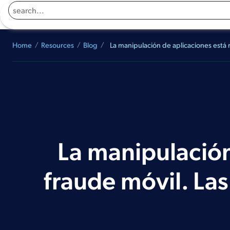
Returns to homepage
Home
Resources
Blog
La manipulación de aplicaciones está r
La manipulación
fraude móvil. Las