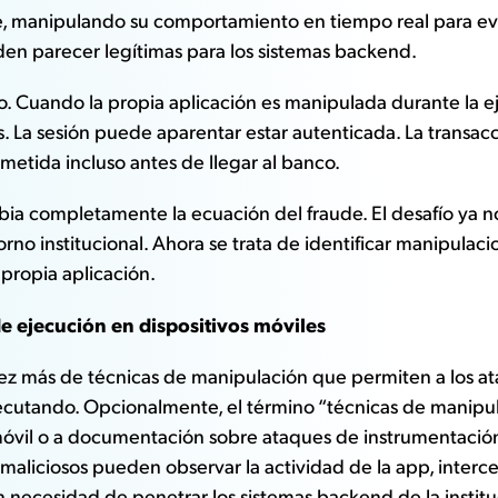
nte, manipulando su comportamiento en tiempo real para eva
den parecer legítimas para los sistemas backend.
. Cuando la propia aplicación es manipulada durante la eje
s. La sesión puede aparentar estar autenticada. La trans
metida incluso antes de llegar al banco.
ambia completamente la ecuación del fraude. El desafío ya
orno institucional. Ahora se trata de identificar manipula
 propia aplicación.
e ejecución en dispositivos móviles
 más de técnicas de manipulación que permiten a los ata
ejecutando. Opcionalmente, el término “técnicas de manip
móvil o a documentación sobre ataques de instrumentació
aliciosos pueden observar la actividad de la app, intercepta
in necesidad de penetrar los sistemas backend de la institu