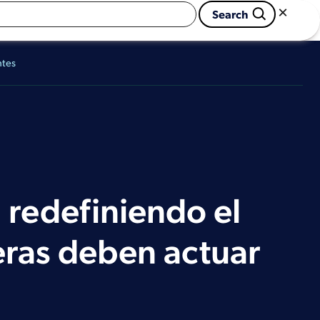
×

                        Search 
ntes
 redefiniendo el
ieras deben actuar