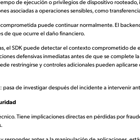
mpo de ejecución o privilegios de dispositivo rooteado, int
iones asociadas a operaciones sensibles, como transferenci
ión comprometida puede continuar normalmente. El backen
és de que ocurre el daño financiero.
as, el SDK puede detectar el contexto comprometido de ej
iones defensivas inmediatas antes de que se complete la 
uede restringirse y controles adicionales pueden aplicarse
n: pasa de investigar después del incidente a intervenir an
guridad
nico. Tiene implicaciones directas en pérdidas por fraude,
s.
y responder antes a la manipulación de aplicaciones, est