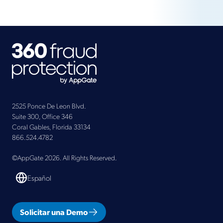
2525 Ponce De Leon Blvd.
Suite 300, Office 346
Coral Gables, Florida 33134
866.524.4782
©AppGate 2026. All Rights Reserved.
Español
Solicitar una Demo